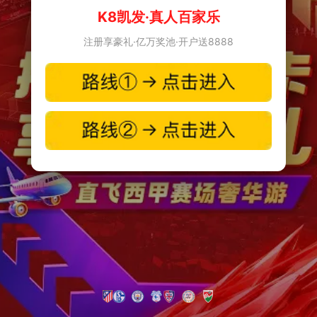
K8凯发·真人百家乐
注册享豪礼·亿万奖池·开户送8888